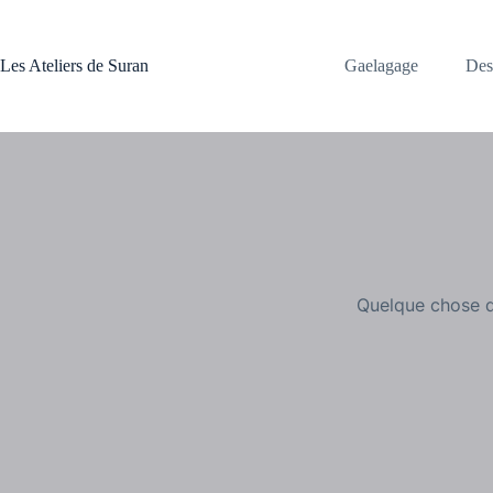
Passer
au
contenu
Les Ateliers de Suran
Gaelagage
Dess
Quelque chose d’