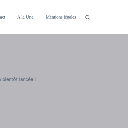
act
A la Une
Mentions légales
 bientôt lancée !