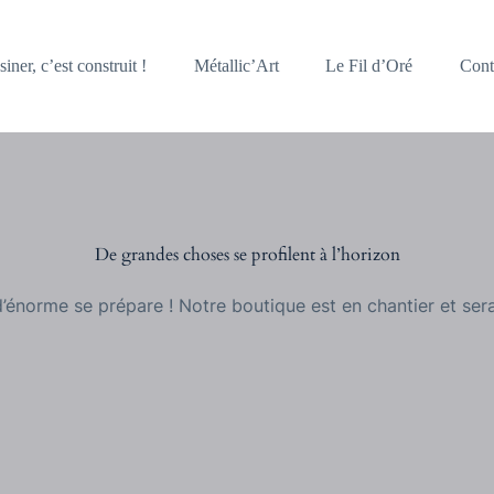
iner, c’est construit !
Métallic’Art
Le Fil d’Oré
Cont
De grandes choses se profilent à l’horizon
énorme se prépare ! Notre boutique est en chantier et sera