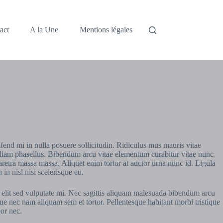
act
A la Une
Mentions légales
fend mi in nulla posuere sollicitudin. Ridiculus mus mauris vitae
on diam phasellus. Bibendum arcu vitae elementum curabitur vitae nunc
haretra massa massa. Aliquet enim tortor at auctor urna nunc id. Ligula
n nisl nisi scelerisque eu.
or elit sed vulputate mi. Nec sagittis aliquam malesuada bibendum arcu
ue nec nam aliquam sem et tortor. Pellentesque habitant morbi tristique
por nec.