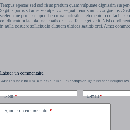
Tempus egestas sed sed risus pretium quam vulputate dignissim suspendiss
Sagittis purus sit amet volutpat consequat mauris nunc congue nisi. Sed 
scelerisque purus semper. Leo urna molestie at elementum eu facilisis se
condimentum lacinia. Venenatis cras sed felis eget velit. Nisl condimen
in nulla posuere sollicitudin aliquam ultrices sagittis orci. Amet commod
Laisser un commentaire
Votre adresse e-mail ne sera pas publiée.
Les champs obligatoires sont indiqués av
Nom
*
E-mail
*
Ajouter un commentaire
*