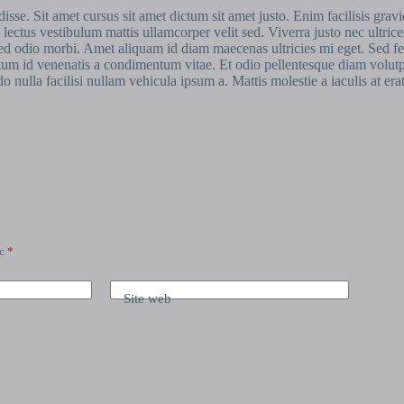
e. Sit amet cursus sit amet dictum sit amet justo. Enim facilisis gravid
lectus vestibulum mattis ullamcorper velit sed. Viverra justo nec ultrice
d odio morbi. Amet aliquam id diam maecenas ultricies mi eget. Sed felis 
tum id venenatis a condimentum vitae. Et odio pellentesque diam volutpa
o nulla facilisi nullam vehicula ipsum a. Mattis molestie a iaculis at er
ec
*
Site web