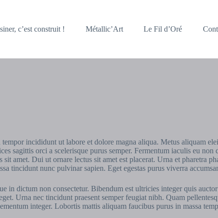
iner, c’est construit !
Métallic’Art
Le Fil d’Oré
Cont
 tempor incididunt ut labore et dolore magna aliqua. Metus aliquam elei
ltrices sagittis orci a scelerisque purus semper. Fermentum iaculis eu n
 sit amet. Dui ut ornare lectus sit amet est placerat. Urna et pharetra p
a tincidunt nunc pulvinar sapien. Eget egestas purus viverra accumsan i
sque in dictum non consectetur. Bibendum est ultricies integer quis auct
 eget. Urna nec tincidunt praesent semper feugiat nibh. Quam pellentesq
r elementum integer. Lobortis mattis aliquam faucibus purus in massa tem